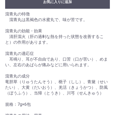
お気に入りに追加
瀉青丸の特徴
瀉青丸は黒褐色の水蜜丸で、味が苦です。
瀉青丸の効能・効果
清肝瀉火（肝の過剰な熱を持った状態を改善するこ
と）の作用があります。
瀉青丸の適応症
耳鳴り、耳が不自由であり、口苦（口が苦い）、めま
い、左右のあばらが痛みなどに用いられます。
瀉青丸の成分
竜胆草（りゅうたんそう）、梔子（しし）、青黛（せい
たい）、大黄（だいおう）、羌活（きょうかつ）、防風
（ぼうふう）、当帰（とうき）、川芎（せんきゅう）
規格：7g×6包