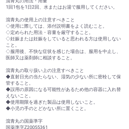
瀉青丸の用法・用量
1回1包を1日2回、水またはお湯で服用してください。
瀉青丸の使用上の注意すべきこと
◇使用に際しては、添付説明書をよく読むこと。
◇定められた用法・容量を厳守すること。
◇妊娠または妊娠をしていると思われる方は使用しない
こと。
◇服用後、不快な症状を感じた場合は、服用を中止し、
医師又は薬剤師に相談すること。
瀉青丸の取り扱い上の注意すべきこと
◆直射日光の当たらない、湿気の少ない所に密栓して保
管すること。
◆誤用の原因になる可能性があるため他の容器に入れ替
えないこと。
◆使用期限を過ぎた製品は使用しないこと。
◆小児の手のとどかない所に置くこと。
瀉青丸の国薬準字
国薬準字Z20055361