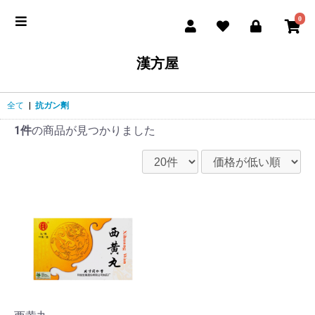
0
漢方屋
全て
|
抗ガン劑
1件
の商品が見つかりました