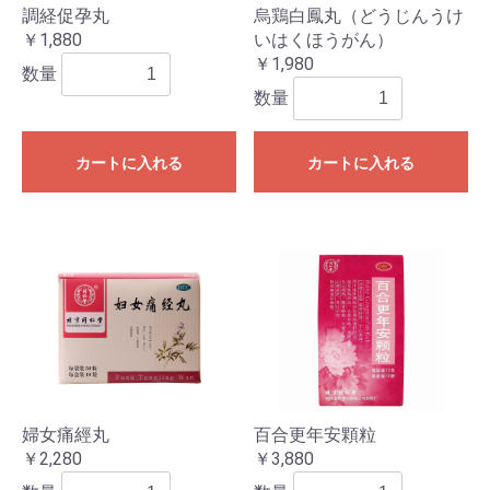
調経促孕丸
烏鶏白鳳丸（どうじんうけ
￥1,880
いはくほうがん）
￥1,980
数量
数量
カートに入れる
カートに入れる
婦女痛經丸
百合更年安顆粒
￥2,280
￥3,880