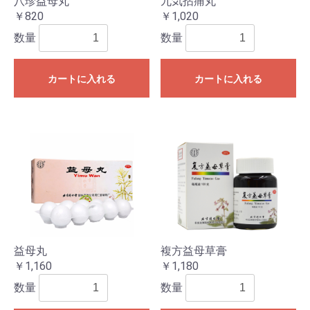
八珍益母丸
九気拈痛丸
￥820
￥1,020
数量
数量
カートに入れる
カートに入れる
益母丸
複方益母草膏
￥1,160
￥1,180
数量
数量