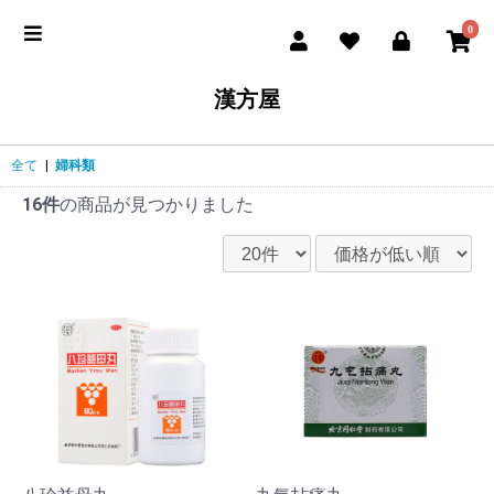
0
漢方屋
全て
|
婦科類
16件
の商品が見つかりました