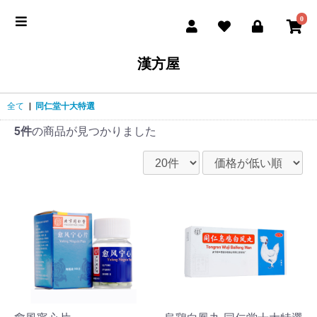
0
漢方屋
全て
|
同仁堂十大特選
5件
の商品が見つかりました