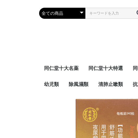
同仁堂十大名薬
同仁堂十大特選
同
幼児類
除風濕類
清肺止嗽類
抗