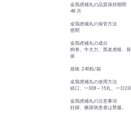
金鶏虎補丸の品質保持期間
48 月
金鶏虎補丸の保管方法
密閉
金鶏虎補丸の成分
狗脊、牛大力、黑老虎根、骨
拔
規格: 240粒/箱
金鶏虎補丸の使用方法
経口、一回8～15丸、一日2
金鶏虎補丸の注意事項
妊婦、糖尿病患者は禁服。