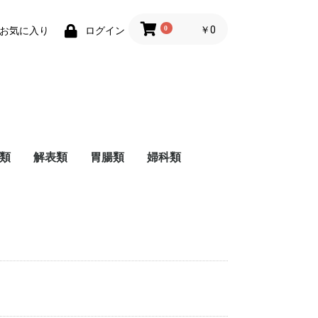
0
￥0
お気に入り
ログイン
類
解表類
胃腸類
婦科類