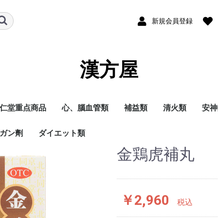
新規会員登録
漢方屋
仁堂重点商品
心、腦血管類
補益類
清火類
安神
ガン劑
ダイエット類
金鶏虎補丸
￥2,960
税込