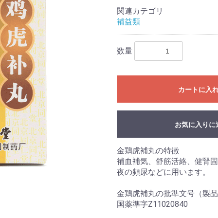
関連カテゴリ
補益類
数量
カートに入
お気に入りに
金鶏虎補丸の特徴
補血補気、舒筋活絡、健腎固
夜の頻尿などに用います。
金鶏虎補丸の批準文号（製品
国薬準字Z11020840