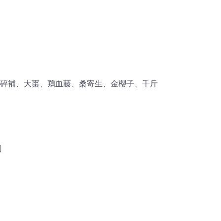
碎補、大棗、鶏血藤、桑寄生、金櫻子、千斤
回