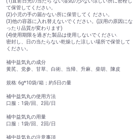
(1)直射日光の当たら ない湿気の少ない涼しい所に密栓し
て保管してください。
(2)小児の手の届かない所に保管してく ださい。
(3)他の容器に入れ替えないでください。(誤用の原因にな
ったり品質が変わります)
(4)使用期限を過ぎた製品は使用しないでください.
密封し、日の当たらない乾燥した涼しい場所で保管して
ください。
補中益気丸の成分
黄芪、党参、甘草、白術、当帰、升麻、柴胡、陳皮
規格: 6g*10袋/箱；約5日の量
補中益気丸の使用方法
口服：1袋/回、2回/日
補中益気丸の用量
口服：1袋/回、2回/日
補中益気丸の注意事項