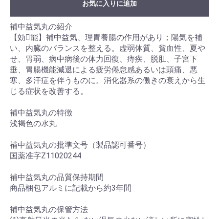
お気に入りに追加
補中益気丸の紹介
【効能】補中益気、理胃養腸の作用があり；陽気を補
い、内臓のバランスを整える。虚弱体質、貧血性、夏や
せ、胃弱、病中病後の体力回復、痔疾、脱肛、子宮下
垂、胃腸機能減退による疲労倦怠感あるいは頭痛、悪
寒、多汗症を伴うものに。消化器系の働きの衰えから生
じる症状を改善する。
補中益気丸の特徴
浅褐色の水丸
補中益気丸の批準文号（製品認可番号）
国薬准字Z11020244
補中益気丸の品質保持期間
商品梱包アルミに記載から約3年間
補中益気丸の保管方法