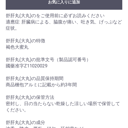
お気に入りに追加
舒肝丸(大丸)のをご使用前に必ずお読みください
適應症: 肝臓病による、脇腹が痛い、吐き気、げっぷなど
症状。
舒肝丸(大丸)の特徴
褐色大蜜丸
舒肝丸(大丸)の批準文号（製品認可番号）
國藥准字Z11020029
舒肝丸(大丸)の品質保持期間
商品梱包アルミに記載から約3年間
舒肝丸(大丸)の保管方法
密封し、日の当たらない乾燥した涼しい場所で保管して
ください。
舒肝丸(大丸)の成分