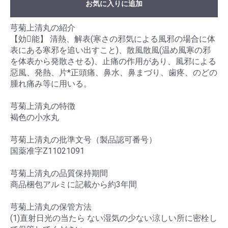
お気に入りに追加
芎菊上清丸の紹介
【効能】 清熱、解表(寒さの邪気による風邪の場合に体
表にある寒邪を追い出すこと)、散風散風(温め風寒の邪
を体表から発散させる)、止痛の作用があり、風邪による
惡風、発熱、片*正頭痛、鼻水、鼻まづり、歯疼、のどの
腫れ痛み等に用いる。
芎菊上清丸の特徴
褐色の小水丸
芎菊上清丸の批準文号（製品認可番号）
国薬准字Z11021091
芎菊上清丸の品質保持期間
商品梱包アルミに記載から約3年間
芎菊上清丸の保管方法
(1)直射日光の当たら ない湿気の少ない涼しい所に密栓し