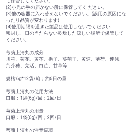
て保管してください。
(2)小児の手の届かない所に保管してく ださい。
(3)他の容器に入れ替えないでください。(誤用の原因にな
ったり品質が変わります)
(4)使用期限を過ぎた製品は使用しないでください.
密封し、日の当たらない乾燥した涼しい場所で保管して
ください。
芎菊上清丸の成分
川芎、菊花、黄芩、梔子、蔓荊子、黄連、薄荷、連翹、
荊芥穗、羌活、白芷、甘草等
規格:6g*12袋/箱；約6日の量
芎菊上清丸の使用方法
口服：1袋(6g)/回；2回/日
芎菊上清丸の用量
口服：1袋(6g)/回；2回/日
芎菊上清丸の注意事項