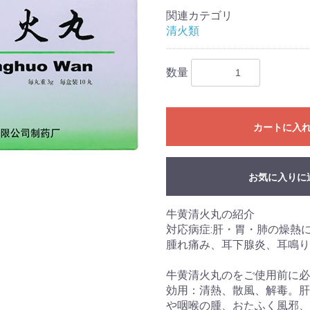
関連カテゴリ
清火類
数量
カートに入
お気に入りに
牛黄清火丸の紹介
対応病症:肝・胃・肺の燥熱
腫れ痛み、耳下腺炎、耳鳴り
牛黄清火丸のをご使用前に必
効用：清熱、散風、解毒。肝
や咽喉の腫、おたふく風邪、