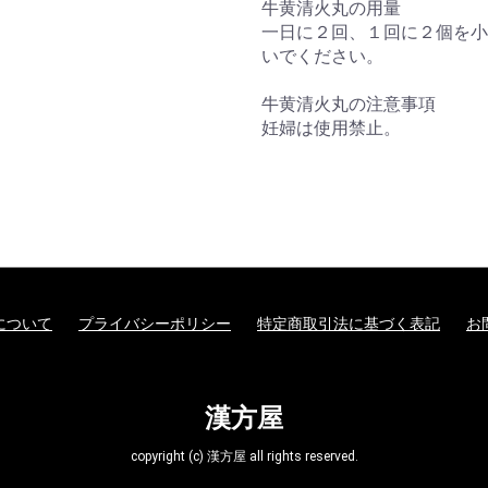
牛黄清火丸の用量
一日に２回、１回に２個を小
いでください。
牛黄清火丸の注意事項
妊婦は使用禁止。
について
プライバシーポリシー
特定商取引法に基づく表記
お
漢方屋
copyright (c) 漢方屋 all rights reserved.