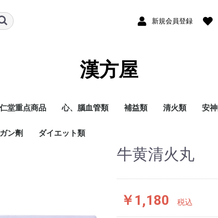
新規会員登録
漢方屋
仁堂重点商品
心、腦血管類
補益類
清火類
安神
ガン劑
ダイエット類
牛黄清火丸
￥1,180
税込