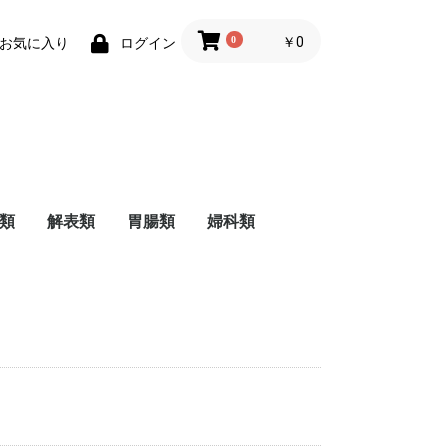
0
￥0
お気に入り
ログイン
類
解表類
胃腸類
婦科類