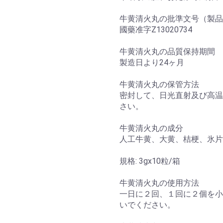
牛黄清火丸の批準文号（製品
國藥准字Z13020734
牛黄清火丸の品質保持期間
製造日より24ヶ月
牛黄清火丸の保管方法
密封して、日光直射及び高温
さい。
牛黄清火丸の成分
人工牛黄、大黄、桔梗、氷片
規格: 3gx10粒/箱
牛黄清火丸の使用方法
一日に２回、１回に２個を小
いでください。