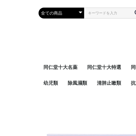
同仁堂十大名薬
同仁堂十大特選
同
幼児類
除風濕類
清肺止嗽類
抗