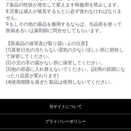
7.薬品の性状が発生して変えます時服用を禁止します。
8.児童は成人が後見するもとに必ず使わなければなりま
せん。
9.もしその他の薬品を服用するならば、当品前を使って
医師あるいは薬剤師に問合せしてもらいます。
【医薬品の保管及び取り扱い上の注意】
(1)直射日光の当たらない湿気の少ない涼しい所に密栓し
て保管してください。
(2)小児の手の届かない所に保管してください。
(3)他の容器に入れ替えないでください。(誤用の原因にな
ったり品質が変わります)
(4)使用期限を過ぎた製品は使用しないでください。
当サイトについて
プライバシーポリシー