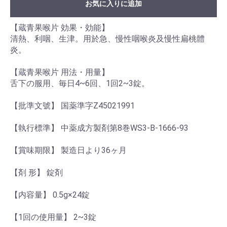
お気に入りに追加
【蔵青果喉片 効果・効能】
清熱、利咽、生津。用於急、慢性咽喉炎及慢性扁桃體
炎。
【蔵青果喉片 用法・用量】
舌下の服用、毎日4~6回、1回2~3錠。
【批準文號】 国薬準字Z45021991
【執行標準】 中薬成方製剤第8巻WS3-B-1666-93
【賞味期限】 製造日より36ヶ月
【剤 形】 錠剤
【内容量】 0.5g×24錠
【1回の使用量】 2~3錠