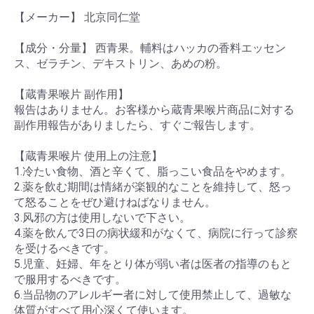
【メーカー】 北京同仁堂
【成分・分量】 西青果。輔料はハッカの香料エッセン
ス、ゼラチン、デキストリン、あめの粉。
【蔵青果喉片 副作用】
報告はありません。お客様から蔵青果喉片商品に対する
副作用報告がありましたら、すぐご報告します。
【蔵青果喉片 使用上の注意】
1.冷たい食物、酒と辛くて、脂っこい食品をやめます。
2.薬を飲む期間は情緒が楽観的なことを維持して、怒っ
て怒ることをぜひ避けねばなりません。
3.风邪の方は使用しないで下さい。
4.薬を飲んで3日の病状緩和がなくて、病院に行って診察
を受けるべきです。
5.児童、妊婦、年をとり体が弱い者は医者の指導のもと
で服用するべきです。
6.当品物のアレルギー者に対して使用禁止して、過敏な
体質がすべて用心深くて使います。