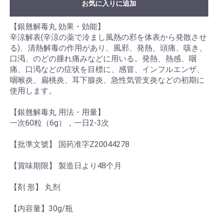
お気に入りに追加
【銀翹解毒丸 効果・効能】
辛涼解表(辛涼の薬で冷まし風熱の邪を体表から発散させ
る)、清熱解毒の作用があり、風邪、発熱、頭痛、咳き、
口渇、のどの腫れ痛みなどに用いる。発熱、熱感、咽
痛、口渇などの症状を目標に、感冒、インフルエンザ、
咽喉炎、扁桃炎、耳下腺炎、急性気管支炎などの初期に
使用します。
【銀翹解毒丸 用法・用量】
一次60粒（6g），一日2-3次
【批準文號】 国药准字Z20044278
【賞味期限】 製造日より48个月
【剤 形】 丸剂
【内容量】30g/瓶