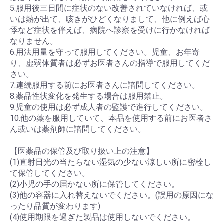
5.服用後三日間に症状のない改善されていなければ、或
いは熱が出て、咳きがひどくなりまして、他に例えば心
悸など症状を伴えば、病院へ診察を受けに行かなければ
なりません。
6.用法用量を守って服用してください。児童、お年寄
り、虚弱体質者は必ずお医者さんの指導で服用してくだ
さい。
7.連続服用する前にお医者さんに諮問してください。
8.薬品性状変化を発生する場合は服用禁止。
9.児童の使用は必ず成人者の監護で進行してください。
10.他の薬を服用していて、本品を使用する前にお医者さ
ん或いは薬剤師に諮問してください。
【医薬品の保管及び取り扱い上の注意】
(1)直射日光の当たらない湿気の少ない涼しい所に密栓し
て保管してください。
(2)小児の手の届かない所に保管してください。
(3)他の容器に入れ替えないでください。(誤用の原因にな
ったり品質が変わります)
(4)使用期限を過ぎた製品は使用しないでください。