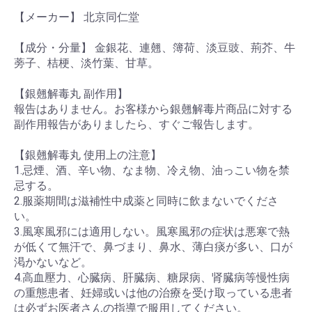
【メーカー】 北京同仁堂
【成分・分量】 金銀花、連翹、簿荷、淡豆豉、荊芥、牛
蒡子、桔梗、淡竹葉、甘草。
【銀翹解毒丸 副作用】
報告はありません。お客様から銀翹解毒片商品に対する
副作用報告がありましたら、すぐご報告します。
【銀翹解毒丸 使用上の注意】
1.忌煙、酒、辛い物、なま物、冷え物、油っこい物を禁
忌する。
2.服薬期間は滋補性中成薬と同時に飲まないでくださ
い。
3.風寒風邪には適用しない。風寒風邪の症状は悪寒で熱
が低くて無汗で、鼻づまり、鼻水、薄白痰が多い、口が
渇かないなど。
4.高血壓力、心臓病、肝臓病、糖尿病、肾臓病等慢性病
の重態患者、妊婦或いは他の治療を受け取っている患者
は必ずお医者さんの指導で服用してください。