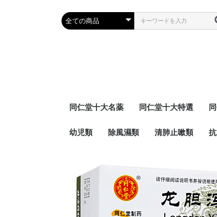
同仁堂十大名薬
同仁堂十大特選
同
幼児類
除風濕類
清肺止嗽類
抗