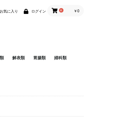
0
￥0
お気に入り
ログイン
類
解表類
胃腸類
婦科類