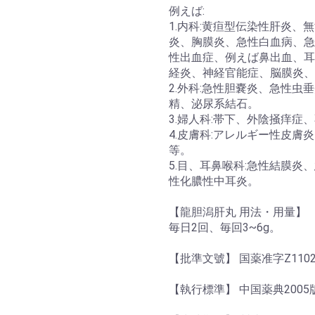
例えば:
1.内科:黄疸型伝染性肝炎
炎、胸膜炎、急性白血病、急
性出血症、例えば鼻出血、耳
経炎、神経官能症、脳膜炎、
2.外科:急性胆嚢炎、急性
精、泌尿系結石。
3.婦人科:帯下、外陰掻痒症
4.皮膚科:アレルギー性皮
等。
5.目、耳鼻喉科:急性結膜
性化膿性中耳炎。
【龍胆潟肝丸 用法・用量】
毎日2回、毎回3~6g。
【批準文號】 国薬准字Z1102
【執行標準】 中国薬典2005