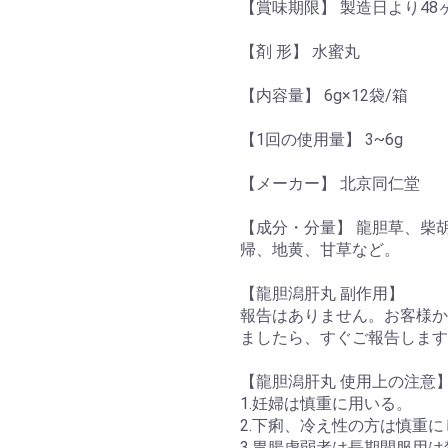
【賞味期限】 製造日より48
【剤 形】 水蜜丸
【内容量】 6g×12袋/箱
【1回の使用量】 3~6g
【メーカー】 北京同仁堂
【成分・分量】 龍胆草、柴
帰、地黄、甘草など。
【龍胆潟肝丸 副作用】
報告はありません。お客様か
ましたら、すぐご報告します
【龍胆潟肝丸 使用上の注意
1.妊婦は慎重に用いる。
2.下痢、冷え性の方は慎重
3.胃腸虚弱者は長期間服用は