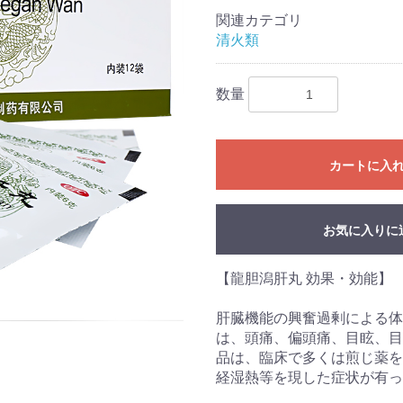
関連カテゴリ
清火類
数量
カートに入
お気に入りに
【龍胆潟肝丸 効果・効能】
肝臓機能の興奮過剰による体
は、頭痛、偏頭痛、目眩、目
品は、臨床で多くは煎じ薬を
経湿熱等を現した症状が有っ