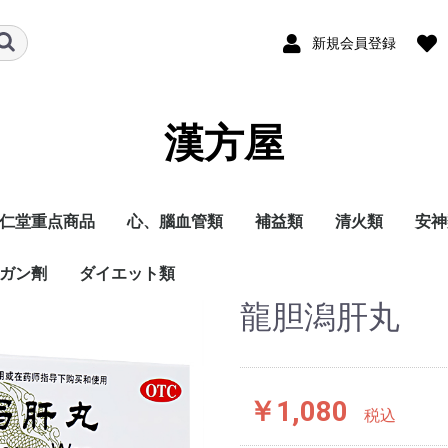
新規会員登録
漢方屋
仁堂重点商品
心、腦血管類
補益類
清火類
安神
ガン劑
ダイエット類
龍胆潟肝丸
￥1,080
税込