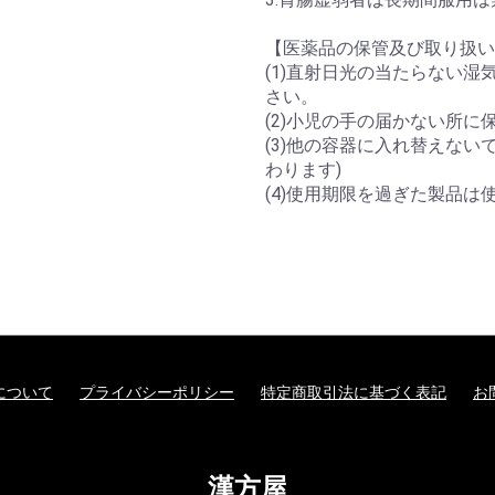
【医薬品の保管及び取り扱い
(1)直射日光の当たらない
さい。
(2)小児の手の届かない所に
(3)他の容器に入れ替えない
わります)
(4)使用期限を過ぎた製品は
について
プライバシーポリシー
特定商取引法に基づく表記
お
漢方屋