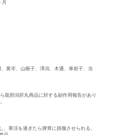
ヶ月
胡、黄岑、山梔子、澤潟、木通、車前子、当
ら龍胆潟肝丸商品に対する副作用報告があり
。
】
にし、寒涼を過ぎたら脾胃に損傷させられる。
禁忌。