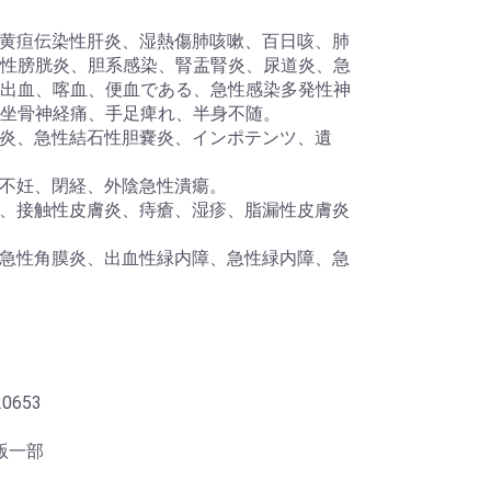
、無黄疸伝染性肝炎、湿熱傷肺咳嗽、百日咳、肺
性膀胱炎、胆系感染、腎盂腎炎、尿道炎、急
出血、喀血、便血である、急性感染多発性神
坐骨神経痛、手足痺れ、半身不随。
虫垂炎、急性結石性胆嚢炎、インポテンツ、遺
、不妊、閉経、外陰急性潰瘍。
膚炎、接触性皮膚炎、痔瘡、湿疹、脂漏性皮膚炎
炎、急性角膜炎、出血性緑内障、急性緑内障、急
0653
版一部